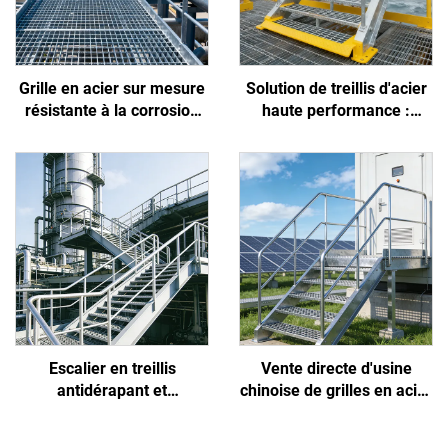
Grille en acier sur mesure
Solution de treillis d'acier
résistante à la corrosion
haute performance :
par les acides et les alcalis
résiste à l'embrun côtier,
pour usines chimiques et
empêche les glissades des
pétrochimiques
travailleurs et réduit
l'encrassement
Escalier en treillis
Vente directe d'usine
antidérapant et
chinoise de grilles en acier
anticorrosion conçu
antidérapantes, haute
spécifiquement pour la
résistance, faciles à