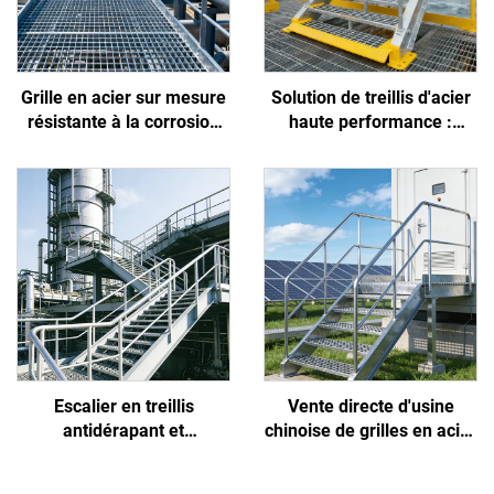
Grille en acier sur mesure
Solution de treillis d'acier
résistante à la corrosion
haute performance :
par les acides et les alcalis
résiste à l'embrun côtier,
pour usines chimiques et
empêche les glissades des
pétrochimiques
travailleurs et réduit
l'encrassement
Escalier en treillis
Vente directe d'usine
antidérapant et
chinoise de grilles en acier
anticorrosion conçu
antidérapantes, haute
spécifiquement pour la
résistance, faciles à