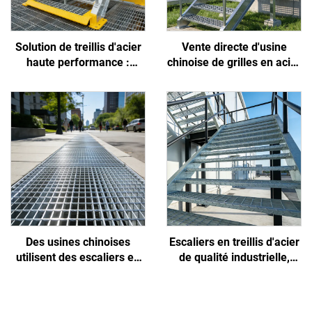
Solution de treillis d'acier
Vente directe d'usine
haute performance :
chinoise de grilles en acier
résiste à l'embrun côtier,
antidérapantes, haute
empêche les glissades des
résistance, faciles à
travailleurs et réduit
installer et
l'encrassement
personnalisables,
destinées aux projets
d'énergie nouvelle
photovoltaïque/
éolienne/de stockage
d'énergie
Des usines chinoises
Escaliers en treillis d'acier
utilisent des escaliers en
de qualité industrielle,
treillis d'acier pour des
antidérapants et faciles à
projets municipaux et de
installer, adaptés aux
construction, non
projets municipaux, de