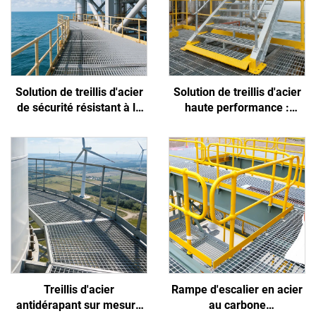
Solution de treillis d'acier
Solution de treillis d'acier
de sécurité résistant à la
haute performance :
corrosion et aux glissades,
résiste à l'embrun côtier,
conçue spécifiquement
empêche les glissades des
pour les environnements
travailleurs et réduit
extrêmes des plates-
l'encrassement
formes offshore et des
ports
Treillis d'acier
Rampe d'escalier en acier
antidérapant sur mesure
au carbone