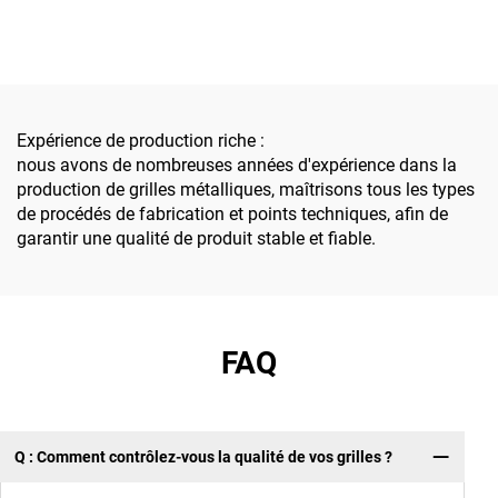
fourni par des usines
personnalisable - Robuste,
chinoises pour l'industrie
adaptée à un usage
de l'énergie nouvelle,
résidentiel/commercial/indus
adapté aux projets
photovoltaïques/
éoliens/de stockage
Expérience de production riche :
d'énergie, avec une haute
nous avons de nombreuses années d'expérience dans la
résistance, une résistance
production de grilles métalliques, maîtrisons tous les types
à la corrosion, une
de procédés de fabrication et points techniques, afin de
installation facile et des
garantir une qualité de produit stable et fiable.
dimensions
personnalisables
FAQ
Q : Comment contrôlez-vous la qualité de vos grilles ?