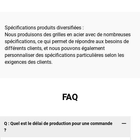
construction, non
projets municipaux, de
glissants, résistants à la
construction, aux parcs et
corrosion, faciles à
aux passages supérieurs
installer et
Spécifications produits diversifiées :
personnalisables en taille
Nous produisons des grilles en acier avec de nombreuses
spécifications, ce qui permet de répondre aux besoins de
différents clients, et nous pouvons également
personnaliser des spécifications particulières selon les
exigences des clients.
FAQ
Q : Quel est le délai de production pour une commande
?