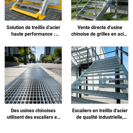
Solution de treillis d'acier
Vente directe d'usine
haute performance :
chinoise de grilles en acier
résiste à l'embrun côtier,
antidérapantes, haute
empêche les glissades des
résistance, faciles à
travailleurs et réduit
installer et
l'encrassement
personnalisables,
destinées aux projets
d'énergie nouvelle
photovoltaïque/
éolienne/de stockage
d'énergie
Des usines chinoises
Escaliers en treillis d'acier
utilisent des escaliers en
de qualité industrielle,
treillis d'acier pour des
antidérapants et faciles à
projets municipaux et de
installer, adaptés aux