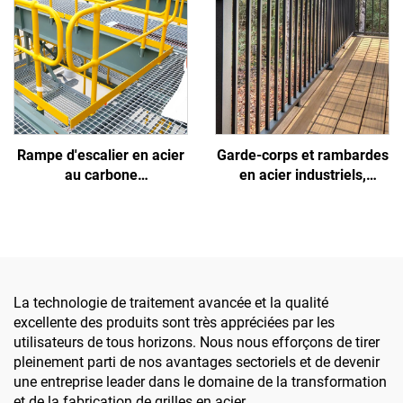
glissants, résistants à la
construction, aux parcs et
corrosion, faciles à
aux passages supérieurs
installer et
personnalisables en taille
Rampe d'escalier en acier
Garde-corps et rambardes
au carbone
en acier industriels,
personnalisable - Robuste,
résidentiels et
adaptée à un usage
commerciaux sur mesure
résidentiel/commercial/industriel
La technologie de traitement avancée et la qualité
excellente des produits sont très appréciées par les
utilisateurs de tous horizons. Nous nous efforçons de tirer
pleinement parti de nos avantages sectoriels et de devenir
une entreprise leader dans le domaine de la transformation
et de la fabrication de grilles en acier.