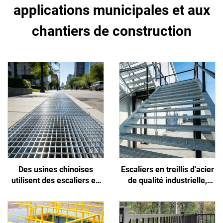
applications municipales et aux
chantiers de construction
Des usines chinoises
Escaliers en treillis d'acier
utilisent des escaliers en
de qualité industrielle,
treillis d'acier pour des
antidérapants et faciles à
projets municipaux et de
installer, adaptés aux
construction, non
projets municipaux, de