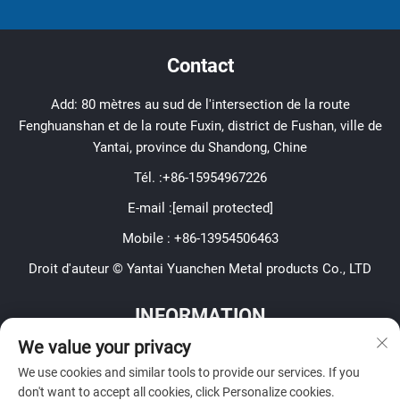
Contact
Add: 80 mètres au sud de l'intersection de la route
Fenghuanshan et de la route Fuxin, district de Fushan, ville de
Yantai, province du Shandong, Chine
Tél. :
+86-15954967226
E-mail :
[email protected]
Mobile :
+86-13954506463
Droit d'auteur © Yantai Yuanchen Metal products Co., LTD
INFORMATION
We value your privacy
Inscrivez-vous pour recevoir notre newsletter hebdomadaire
We use cookies and similar tools to provide our services. If you
don't want to accept all cookies, click Personalize cookies.