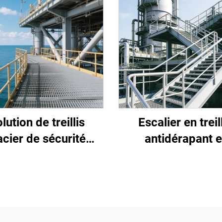
lution de treillis
Escalier en treil
acier de sécurité
antidérapant e
stant à la corrosion
anticorrosion co
x glissades, conçue
spécifiquement po
ifiquement pour les
sécurité dans l'ind
nvironnements
pétrochimiqu
rêmes des plates-