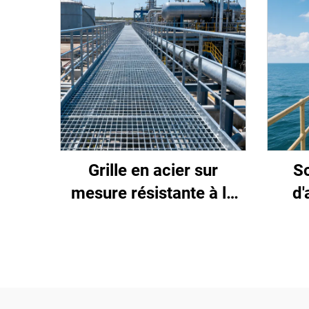
Grille en acier sur
So
mesure résistante à la
d'
corrosion par les acides
rési
et les alcalis pour usines
et au
chimiques et
spéc
pétrochimiques
e
ext