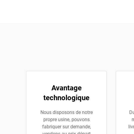
Avantage
technologique
Nous disposons de notre
Du
propre usine, pouvons
m
fabriquer sur demande,
li
vendons au prix départ