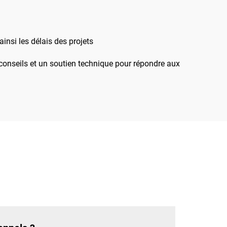
éoliens/de stockage
d'énergie, avec une
nsi les délais des projets
haute résistance, une
résistance à la
conseils et un soutien technique pour répondre aux
corrosion, une
installation facile et des
dimensions
personnalisables