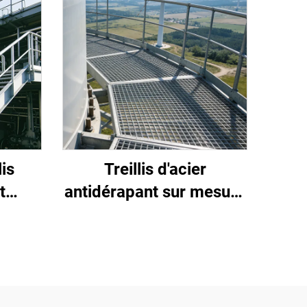
lis
Treillis d'acier
t
antidérapant sur mesure
nçu
fourni par des usines
ur la
chinoises pour l'industrie
ustrie
de l'énergie nouvelle,
e
adapté aux projets
photovoltaïques/