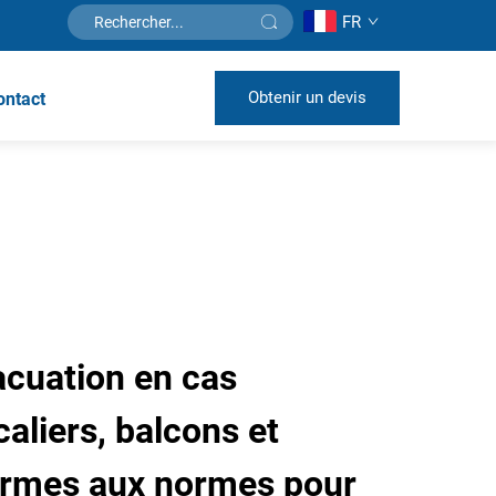
FR
Obtenir un devis
ontact
acuation en cas
caliers, balcons et
ormes aux normes pour