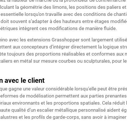
iez la hauteur de marche ou la profondeur de contremarche 
ulant la géométrie des limons, les positions des paliers e
 essentielle lorsqu’on travaille avec des conditions de chant
e doit souvent s’adapter à des hauteurs entre étages modif
étriques intègrent ces modifications de manière fluide.
hino avec les extensions Grasshopper sont largement utilis
ttent aux concepteurs d’intégrer directement la logique stru
lète toujours des proportions réalisables et conformes aux
scaliers en métal sur mesure courbes ou sculpturales, pour 
 avec le client
que gagne une valeur considérable lorsqu'elle peut être prés
lateformes de modélisation permettent aux parties prenantes
ériaux environnants et les proportions spatiales. Cela rédui
aute qualité d’un escalier métallique personnalisé aident é
 balustres et les profils de garde-corps, sans avoir à imagine