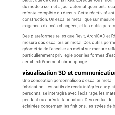
plutôt que de dessins fixes. Lorsque vous modif
du modèle se met à jour automatiquement, recalc
refonte complète du dessin. Cette réactivité est
construction. Un escalier métallique sur mesur
exigences d’accès changées, et les outils param
Des plateformes telles que Revit, ArchiCAD et R
mesure des escaliers en métal. Ces outils perme
géométrie de l’escalier en métal sur mesure ref
particulièrement privilégié pour les formes d’e
serait extrêmement chronophage.
visualisation 3D et communication
Une conception personnalisée d'escalier métalli
fabrication. Les outils de rendu intégrés aux p
personnalisé interagira avec l'éclairage, les mat
pendant ou après la fabrication. Des rendus de h
éclairées concernant les finitions, les styles de