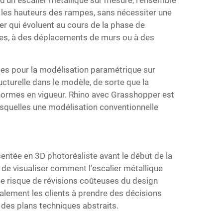
d’un escalier métallique sur mesure, l’ensemble
t les hauteurs des rampes, sans nécessiter une
ier qui évoluent au cours de la phase de
iées, à des déplacements de murs ou à des
ées pour la modélisation paramétrique sur
cturelle dans le modèle, de sorte que la
 normes en vigueur. Rhino avec Grasshopper est
lesquelles une modélisation conventionnelle
entée en 3D photoréaliste avant le début de la
 de visualiser comment l'escalier métallique
t le risque de révisions coûteuses du design
galement les clients à prendre des décisions
r des plans techniques abstraits.