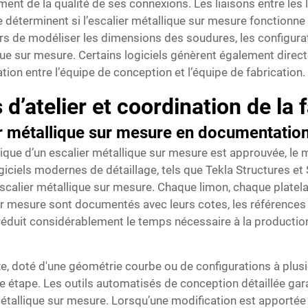
nt de la qualité de ses connexions. Les liaisons entre les l
e déterminent si l’escalier métallique sur mesure fonctionn
urs de modéliser les dimensions des soudures, les configura
que sur mesure. Certains logiciels génèrent également direct
tation entre l’équipe de conception et l’équipe de fabrication.
d’atelier et coordination de la 
 métallique sur mesure en documentation 
ique d’un escalier métallique sur mesure est approuvée, le mo
giciels modernes de détaillage, tels que Tekla Structures e
’escalier métallique sur mesure. Chaque limon, chaque plat
ur mesure sont documentés avec leurs cotes, les références
 réduit considérablement le temps nécessaire à la production 
, doté d'une géométrie courbe ou de configurations à plusieu
que étape. Les outils automatisés de conception détaillée ga
métallique sur mesure. Lorsqu’une modification est apportée